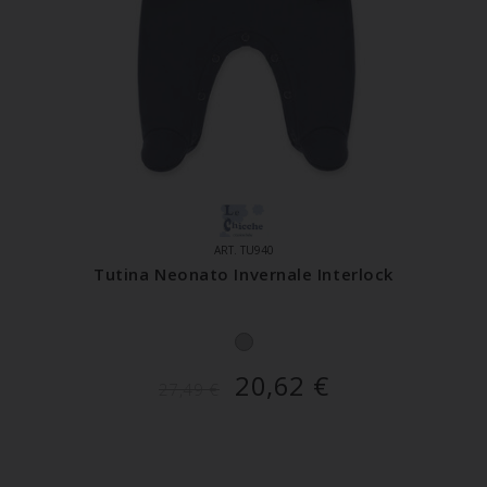
ART. TU940
Tutina Neonato Invernale Interlock
20,62
€
27,49
€