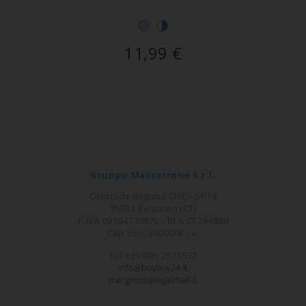
11,99
€
Gruppo Maccarrone S.r.l.
Contrada Bagiana SNC - SP14
95032 Belpasso (CT)
P.IVA 03564170870 - REA CT244889
Cap.Soc. 260000€ i.v.
Tel +39 095 7571572