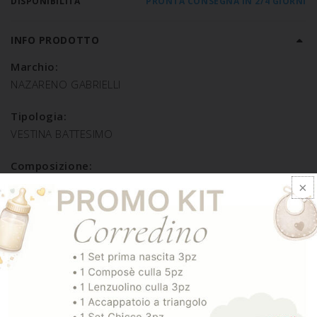
DISPONIBILITÀ
PRONTA CONSEGNA IN 2/4 GIORNI
INFO PRODOTTO
Marchio:
NAZARENO GABRIELLI
Tipologia:
VESTINA BATTESIMO
Composizione:
POLIESTERE 100%
SPEDIZIONE E RESO
ARTICOLI CORRELATI