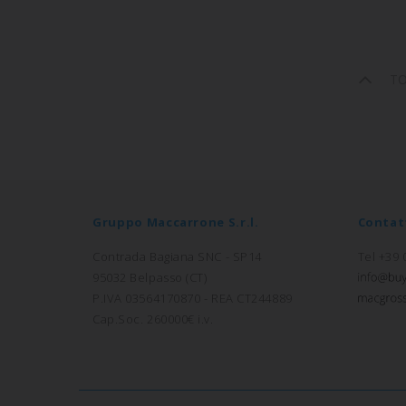
T
Gruppo Maccarrone S.r.l.
Contat
Contrada Bagiana SNC - SP14
Tel +39
95032 Belpasso (CT)
P.IVA 03564170870 - REA CT244889
Cap.Soc. 260000€ i.v.