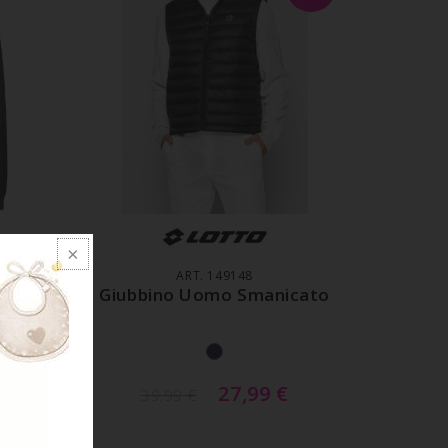
LO
AGGIUNGI AL CARRELLO
ART. 149148
Giubbino Uomo Smanicato
27,99
€
39,99
€