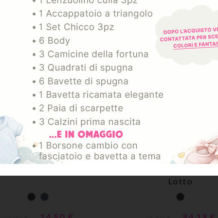
-50%
GGIUNGI AL CARRELLO
AGGIUNGI AL CARREL
ART. 20250
ART. 432948
lover Uomo Smanicato
Giubbino Uomo Smani
Lotto
14,50
€
34,13
€
28,99
€
45,50
€