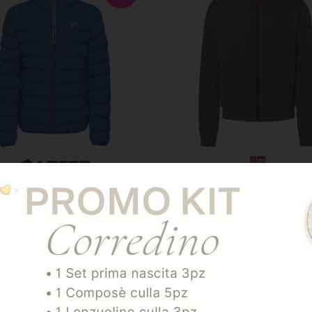
GGIUNGI AL CARRELLO
AGGIUNGI AL CARREL
ART. 149150
ART. 849139
iubbino Uomo Moda
Giubbino Uomo
Cappuccio
35,00
€
43,50
€
50,00
€