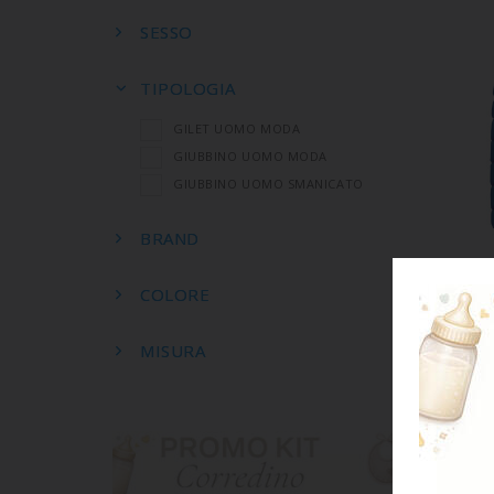
SESSO
TIPOLOGIA
GILET UOMO MODA
GIUBBINO UOMO MODA
GIUBBINO UOMO SMANICATO
BRAND
A
COLORE
G
MISURA