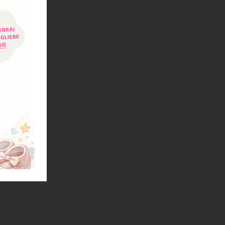
-25%
LO
cato