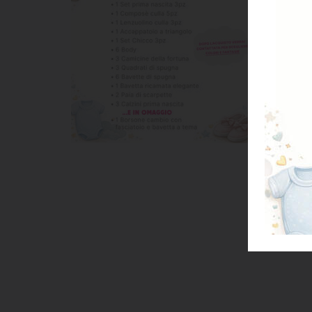
A
Pul