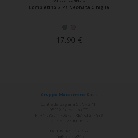
ART. 7021-COMPLETO
Completino 2 Pz Neonata Ciniglia
17,90
€
Gruppo Maccarrone S.r.l.
Contrada Bagiana SNC - SP14
95032 Belpasso (CT)
P.IVA 03564170870 - REA CT244889
Cap.Soc. 260000€ i.v.
Tel +39 095 7571572