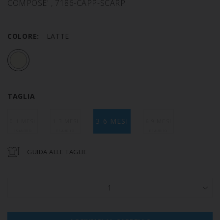
COMPOSE' , 7186-CAPP-SCARP.
COLORE:
LATTE
TAGLIA
3-6 MESI
0-1 MESI
1-3 MESI
6-9 MESI
GUIDA ALLE TAGLIE
1