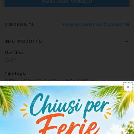
AGGIUNGI AL CARRELLO
DISPONIBILITÀ
PRONTA CONSEGNA IN 2/4 GIORNI
INFO PRODOTTO
Marchio:
GARY
Tipologia:
TUTINA NEONATO GAMBA LUNGA CINIGLIA
Composizione:
COTONE 80% POLIESTERE 20%
SPEDIZIONE E RESO