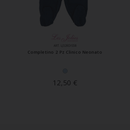
ART. LJ328DIS58
Completino 2 Pz Clinico Neonato
12,50
€