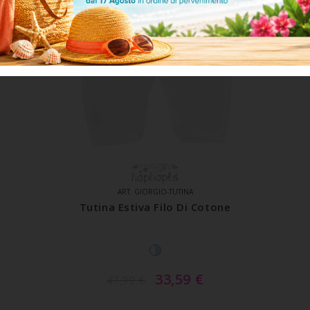
ART. GIORGIO-TUTINA
Tutina Estiva Filo Di Cotone
33,59
€
47,99
€