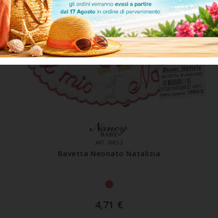
ART. 1883-2
Bavetta Neonato Natalizia
4,71
€