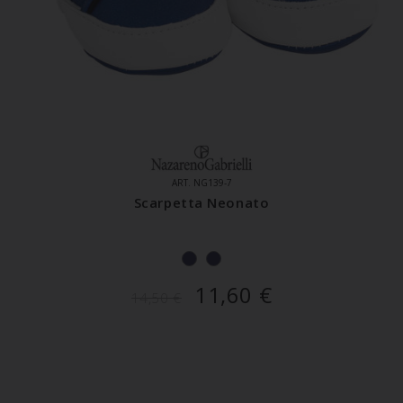
ART. NG139-7
Scarpetta Neonato
11,60
€
14,50
€