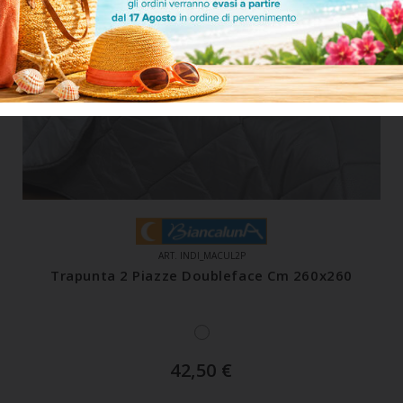
ART. INDI_MACUL2P
Trapunta 2 Piazze Doubleface Cm 260x260
42,50
€