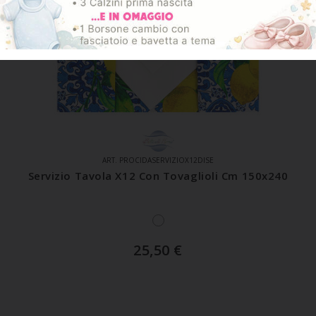
ART. PROCIDASERVIZIOX12DISE
Servizio Tavola X12 Con Tovaglioli Cm 150x240
25,50
€