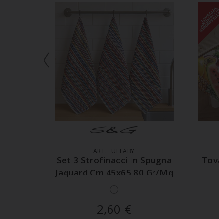
AGGIUNGI AL CARRELLO
A
ART. LULLABY
Set 3 Strofinacci In Spugna
Tov
Jaquard Cm 45x65 80 Gr/mq
2,60
€