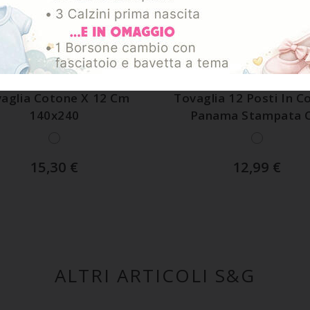
GGIUNGI AL CARRELLO
AGGIUNGI AL CARREL
ART. ARMONIADIS11X12
ART. MIXED12POSTIDISA
aglia Cotone X 12 Cm
Tovaglia 12 Posti In C
140x240
Panama Stampata 
150x240
15,30
€
12,99
€
ALTRI ARTICOLI S&G