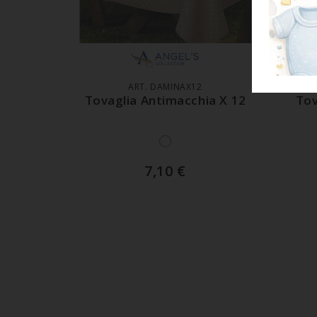
AGGIUNGI AL CARRELLO
A
ART. DAMINAX12
Tovaglia Antimacchia X 12
Tov
7,10
€