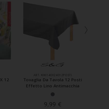
LO
AGGIUNGI AL CARRELLO
AGG
ART. KIKI140X24012POSTI
A
 X 12
Tovaglia Da Tavola 12 Posti
Tov
Effetto Lino Antimacchia
140
9,99
€