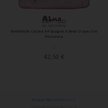
ART. GRE115 PAOLA
Grembiule Cucina X4 Spugna A Nido D'ape Con
Pettorina
42,50
€
Gruppo Maccarrone S.r.l.
Contrada Bagiana SNC - SP14