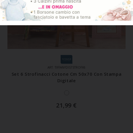
ART. TIFFANYDIS7STROFX6
Set 6 Strofinacci Cotone Cm 50x70 Con Stampa
Digitale
21,99
€