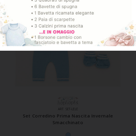
ART. SET-LELE
Set Corredino Prima Nascita Invernale
Smacchinato