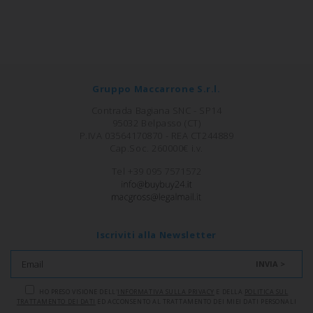
Gruppo Maccarrone S.r.l.
Contrada Bagiana SNC - SP14
95032 Belpasso (CT)
P.IVA 03564170870 - REA CT244889
Cap.Soc. 260000€ i.v.
Tel +39 095 7571572
Iscriviti alla Newsletter
INVIA >
HO PRESO VISIONE DELL'
INFORMATIVA SULLA PRIVACY
E DELLA
POLITICA SUL
TRATTAMENTO DEI DATI
ED ACCONSENTO AL TRATTAMENTO DEI MIEI DATI PERSONALI