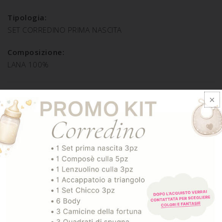
Tipologia:
SET CORREDINO PRIMA NASCITA
Composizione:
LANA 100%
SPEDIZIONE E RESO
ARTICOLI CORRELATI