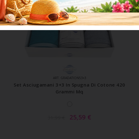
ART. GRADATION53+3
Set Asciugamani 3+3 In Spugna Di Cotone 420
Grammi Mq
25,59
€
31,99
€