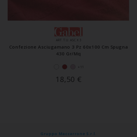
ART. T.U. ASC X 3
Confezione Asciugamano 3 Pz 60x100 Cm Spugna
430 Gr/mq
+11
18,50
€
Gruppo Maccarrone S.r.l.