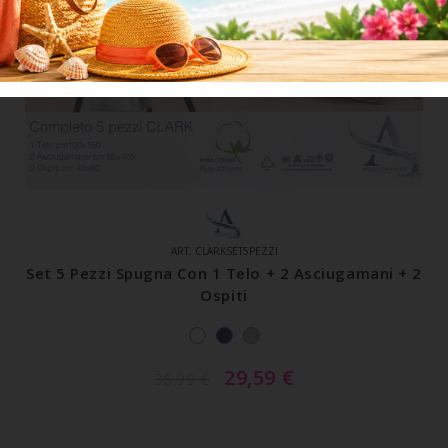
ART. CLARKSET5PEZZI
Set 5 Pezzi Spugna Con 1 Telo + 2 Asciugamani + 2
Ospiti
29,59
€
36,99
€