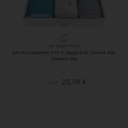
ART. GRADATION53+3
Set Asciugamani 3+3 In Spugna Di Cotone 420
Grammi Mq
25,59
€
31,99
€