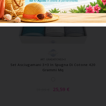
ART. GRADATION53+3
Set Asciugamani 3+3 In Spugna Di Cotone 420
Grammi Mq
25,59
€
31,99
€