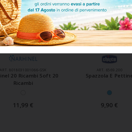
GGIUNGI AL CARRELLO
AGGIUNGI AL CARREL
ART. 8018031001066-GSK
ART. 6569.200
inel 20 Ricambi Soft 20
Spazzola E Pettin
Ricambi
11,99
€
9,90
€