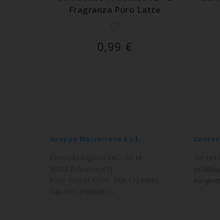
Fragranza Puro Latte
0,99
€
Gruppo Maccarrone S.r.l.
Contat
Contrada Bagiana SNC - SP14
Tel +39
95032 Belpasso (CT)
P.IVA 03564170870 - REA CT244889
Cap.Soc. 260000€ i.v.