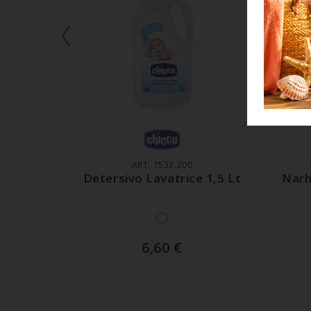
AGGIUNGI AL CARRELLO
A
ART. 7532.200
Detersivo Lavatrice 1,5 Lt
Narh
6,60
€