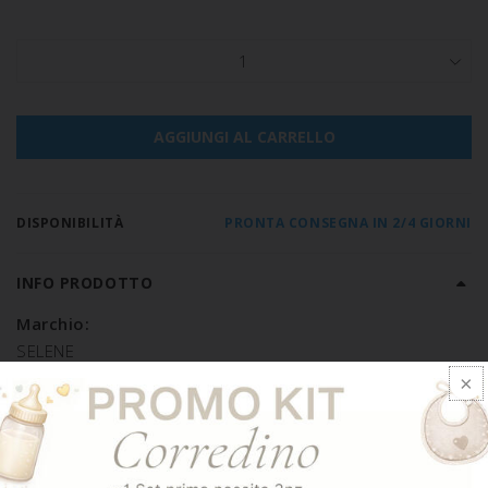
1
AGGIUNGI AL CARRELLO
DISPONIBILITÀ
PRONTA CONSEGNA IN 2/4 GIORNI
INFO PRODOTTO
Marchio:
SELENE
Tipologia:
REGGISENO SENZA IMBOTTITURA CON FERRETTO
Composizione: