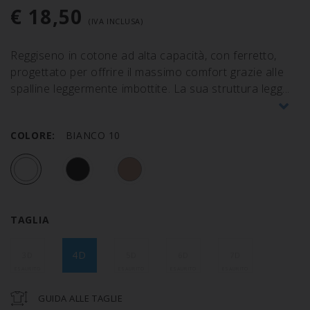
€ 18,50
(IVA INCLUSA)
Reggiseno in cotone ad alta capacità, con ferretto,
progettato per offrire il massimo comfort grazie alle
spalline leggermente imbottite. La sua struttura legg
COLORE:
BIANCO 10
TAGLIA
4D
3D
5D
6D
7D
GUIDA ALLE TAGLIE