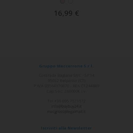
16,99
€
Gruppo Maccarrone S.r.l.
Contrada Bagiana SNC - SP14
95032 Belpasso (CT)
P.IVA 03564170870 - REA CT244889
Cap.Soc. 260000€ i.v.
Tel +39 095 7571572
Iscriviti alla Newsletter