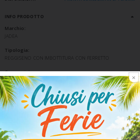
INFO PRODOTTO
Marchio:
JADEA
Tipologia:
REGGISENO CON IMBOTTITURA CON FERRETTO
Composizione:
POLIAMMIDE 84% ELASTAN 16%
SPEDIZIONE E RESO
ARTICOLI CORRELATI