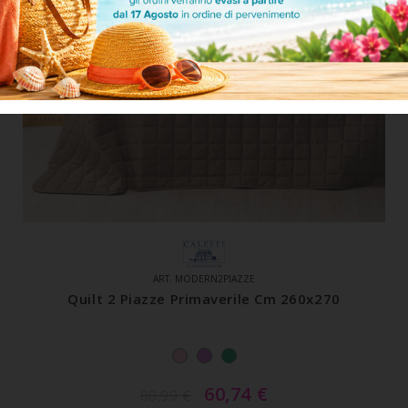
ART. MODERN2PIAZZE
Quilt 2 Piazze Primaverile Cm 260x270
60,74
€
80,99
€