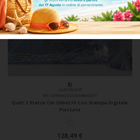
ART. KATRINAQUILTLAURABIAGIOTT
Quilt 2 Piazze Cm 260x270 Con Stampa Digitale
Piazzata
128,49
€