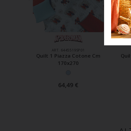
AGGIUNGI AL CARRELLO
A
ART. 6445519SP01
Quilt 1 Piazza Cotone Cm
Qui
170x270
64,49
€
AL