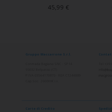
45,99
€
Gruppo Maccarrone S.r.l.
Contat
Contrada Bagiana SNC - SP14
Tel +39
95032 Belpasso (CT)
P.IVA 03564170870 - REA CT244889
Cap.Soc. 260000€ i.v.
Carte di Credito
Spediz