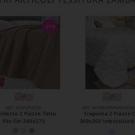
-25%
GGIUNGI AL CARRELLO
AGGIUNGI AL CARREL
ART. YORK2PIAZZE
ART. SATEENTRAPUNTA2PIA
riletto 2 Piazze Tinto
Trapunta 2 Piazze 
Filo Cm 260x275
260x260 Imbottitura
Grammi Mq