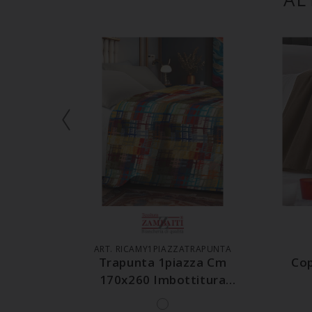
AGGIUNGI AL CARRELLO
A
ART. RICAMY1PIAZZATRAPUNTA
Trapunta 1piazza Cm
Cop
170x260 Imbottitura
350grammi Mq