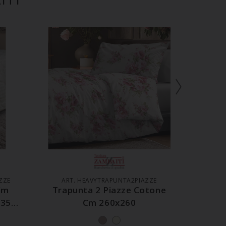
LO
AGGIUNGI AL CARRELLO
AGG
ZZE
ART. HEAVYTRAPUNTA2PIAZZE
A
Cm
Trapunta 2 Piazze Cotone
Co
 350
Cm 260x260
Copril