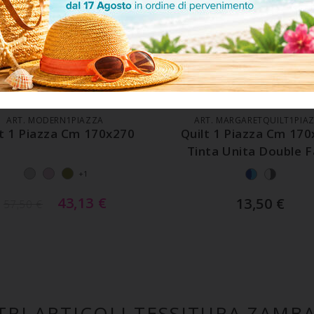
GGIUNGI AL CARRELLO
AGGIUNGI AL CARREL
ART. MODERN1PIAZZA
ART. MARGARETQUILT1PIA
lt 1 Piazza Cm 170x270
Quilt 1 Piazza Cm 17
Tinta Unita Double 
+1
43,13
€
13,50
€
57,50
€
TRI ARTICOLI TESSITURA ZAMBA