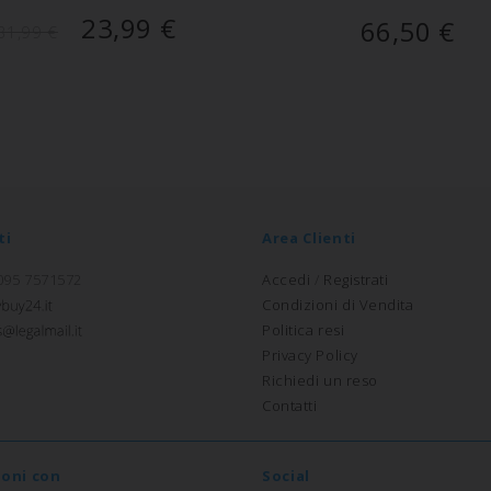
23,99
€
66,50
€
31,99
€
ti
Area Clienti
 095 7571572
Accedi
/
Registrati
Condizioni di Vendita
Politica resi
Privacy Policy
Richiedi un reso
Contatti
ioni con
Social