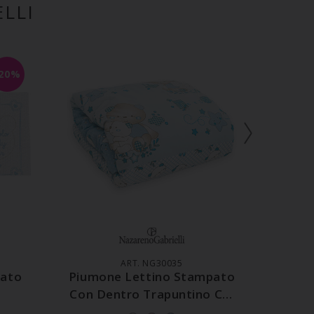
LLI
-20%
LO
AGGIUNGI AL CARRELLO
AGG
ART. NG30035
nato
Piumone Lettino Stampato
Cocca
Con Dentro Trapuntino Cm
110x140