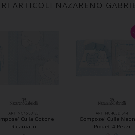
TRI ARTICOLI NAZARENO GABRIE
GGIUNGI AL CARRELLO
AGGIUNGI AL CARREL
ART. NG458DIS3
ART. NG463DIS44
mpose' Culla Cotone
Compose' Culla Neo
Ricamato
Piquet 4 Pezzi