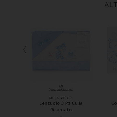
AL
AGGIUNGI AL CARRELLO
A
ART. NG91DIS1
Lenzuolo 3 Pz Culla
Co
Ricamato