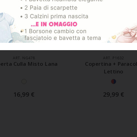
GGIUNGI AL CARRELLO
AGGIUNGI AL CARREL
ART. NG478
ART. P1632
erta Culla Misto Lana
Copertina + Paracol
Lettino
16,99
€
29,99
€