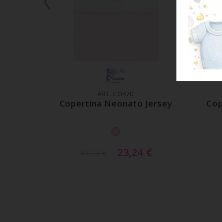
AGGIUNGI AL CARRELLO
A
ART. CO470
Copertina Neonato Jersey
Cop
23,24
€
30,99
€