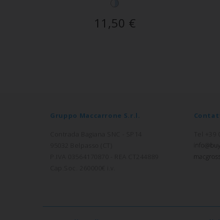
11,50
€
Gruppo Maccarrone S.r.l.
Contat
Contrada Bagiana SNC - SP14
Tel +39
95032 Belpasso (CT)
P.IVA 03564170870 - REA CT244889
Cap.Soc. 260000€ i.v.