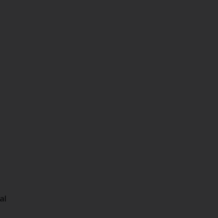
LO
al