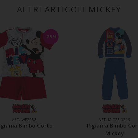
ALTRI ARTICOLI MICKEY
-25%
GGIUNGI AL CARRELLO
AGGIUNGI AL CARREL
ART. WE2038
ART. MIC23 3219
igiama Bimbo Corto
Pigiama Bimbo Cor
Mickey