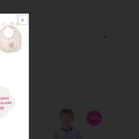
-40%
-30%