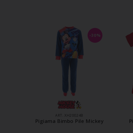
-30%
AGGIUNGI AL CARRELLO
A
ART. XH20024B
Pigiama Bimbo Pile Mickey
P