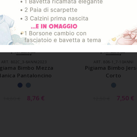
GGIUNGI AL CARRELLO
AGGIUNGI AL CARREL
ART. 802C_3-6ANNI2023
ART. 806-1_7-10ANNI
igiama Bimbo Mezza
Pigiama Bimbo Jers
anica Pantaloncino
Corto
8,76
€
7,50
€
14,60
€
12,50
€