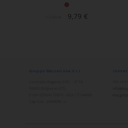
9,79
€
13,99
€
Gruppo Maccarrone S.r.l.
Contat
Contrada Bagiana SNC - SP14
Tel +39
95032 Belpasso (CT)
P.IVA 03564170870 - REA CT244889
Cap.Soc. 260000€ i.v.