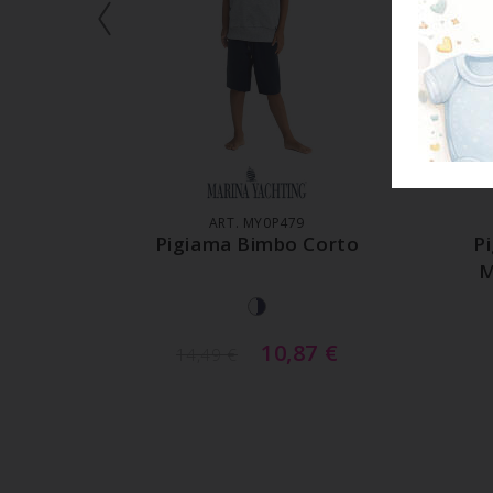
AGGIUNGI AL CARRELLO
A
ART. MY0P479
Pigiama Bimbo Corto
P
M
10,87
€
14,49
€