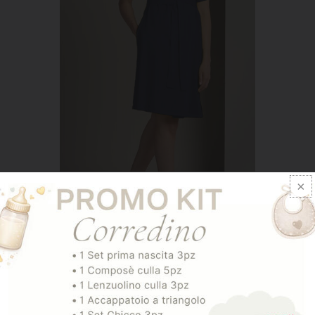
ART. 8210LINGERIE
Vestaglia Donna Jersey Mezza Manica
24,38
€
32,50
€