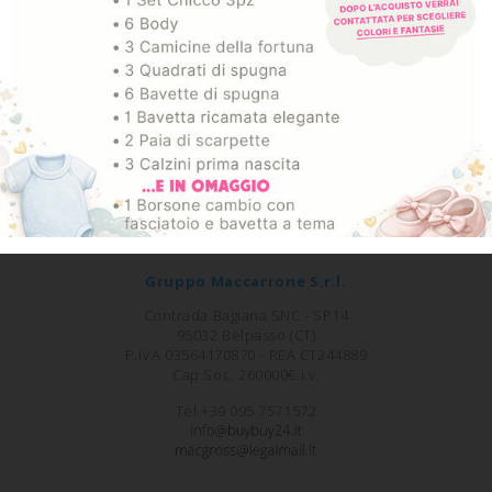
TORNA SU
Gruppo Maccarrone S.r.l.
Contrada Bagiana SNC - SP14
95032 Belpasso (CT)
P.IVA 03564170870 - REA CT244889
Cap.Soc. 260000€ i.v.
Tel +39 095 7571572