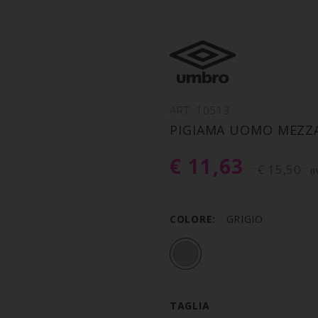
ART. 10513
PIGIAMA UOMO MEZZ
€ 11,63
€ 15,50
(
COLORE:
GRIGIO
TAGLIA