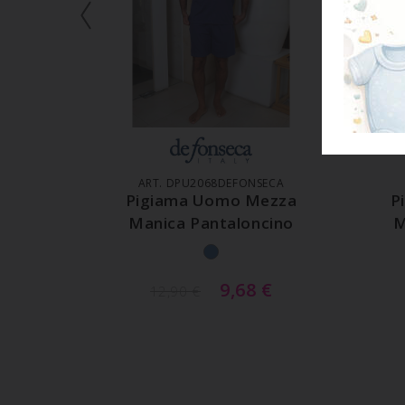
AGGIUNGI AL CARRELLO
A
ART. DPU2068DEFONSECA
Pigiama Uomo Mezza
P
Manica Pantaloncino
M
9,68
€
12,90
€