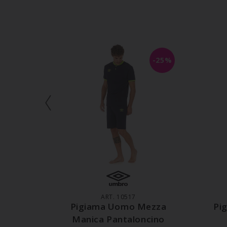
-25%
AGGIUNGI AL CARRELLO
A
ART. 10517
Pigiama Uomo Mezza
Pi
Manica Pantaloncino