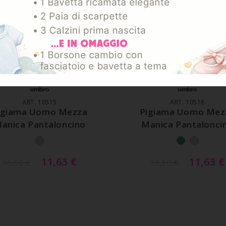
GGIUNGI AL CARRELLO
AGGIUNGI AL CARREL
ART. 10515
ART. 10518
igiama Uomo Mezza
Pigiama Uomo Mez
anica Pantaloncino
Manica Pantalonci
11,63
€
11,63
€
15,50
€
15,50
€