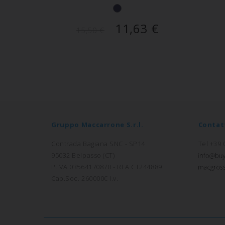
11,63
€
15,50
€
Gruppo Maccarrone S.r.l.
Contat
Contrada Bagiana SNC - SP14
Tel +39
95032 Belpasso (CT)
P.IVA 03564170870 - REA CT244889
Cap.Soc. 260000€ i.v.