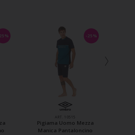
-25%
-25%
LO
AGGIUNGI AL CARRELLO
AGG
ART. 10515
za
Pigiama Uomo Mezza
Pig
no
Manica Pantaloncino
Man