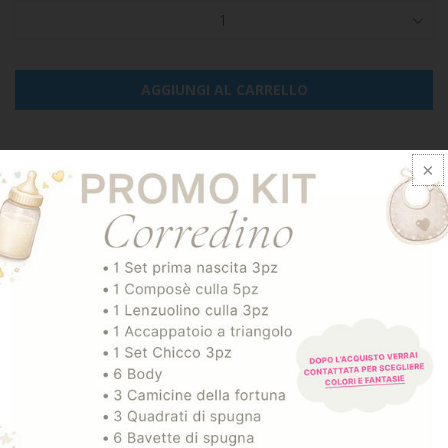
1
AGGIUNGI AL CARRELLO
DISPONIBILITÀ
PRONTA CONSEGNA IN 2/4 GIORNI
INFO PRODOTTO
Marchio:
VIOLETTA
Tipologia:
PIGIAMA DONNETTA 10-16 ANNI
Composizione:
COTONE 100%