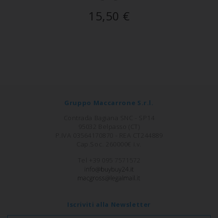
15,50
€
Gruppo Maccarrone S.r.l.
Contrada Bagiana SNC - SP14
95032 Belpasso (CT)
P.IVA 03564170870 - REA CT244889
Cap.Soc. 260000€ i.v.
Tel +39 095 7571572
Iscriviti alla Newsletter