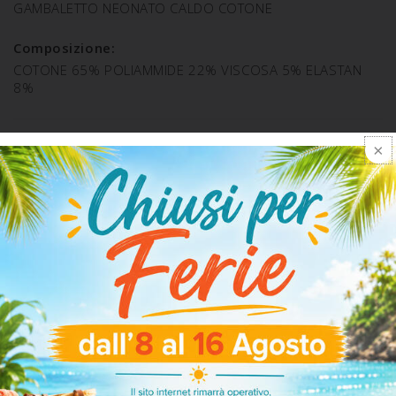
GAMBALETTO NEONATO CALDO COTONE
Composizione:
COTONE 65% POLIAMMIDE 22% VISCOSA 5% ELASTAN
8%
SPEDIZIONE E RESO
ARTICOLI CORRELATI
-30%