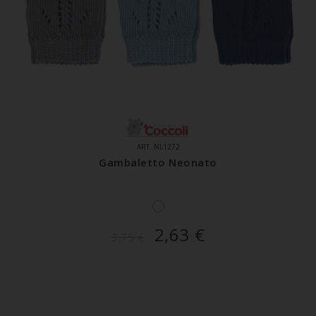
ART. NL1272
Gambaletto Neonato
2,63
€
3,75
€