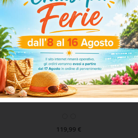
ART. V253
Girello Giocando
119,99
€