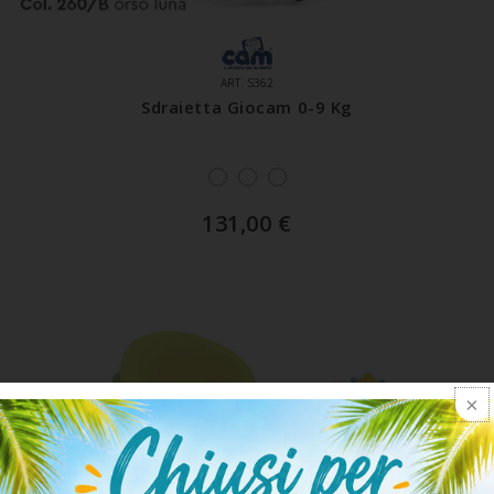
ART. S362
Sdraietta Giocam 0-9 Kg
131,00
€