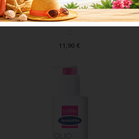
ART. 11259
Chicco Crema Solare Spf 50+ 75 Ml
11,90
€