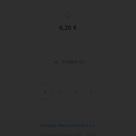
6,20
€
TORNA SU
1
2
3
Gruppo Maccarrone S.r.l.
Contrada Bagiana SNC - SP14