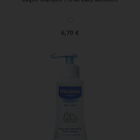
6,70
€