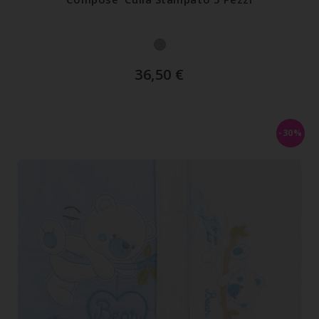
36,50
€
-30%