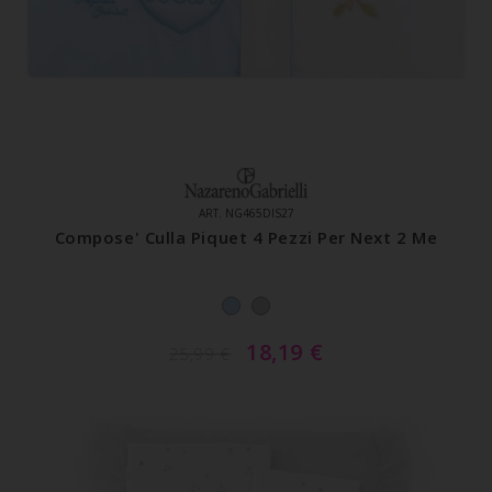
ART. NG465DIS27
Compose' Culla Piquet 4 Pezzi Per Next 2 Me
18,19
€
25,99
€