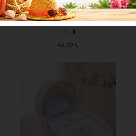
ART. NG3002DIS-28 2026
Coordinato Culla Ricamato 5 Pezzi
+3
43,99
€