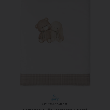
ART. C760-COMPOSE'
Compose' Culla Stampato 5 Pezzi