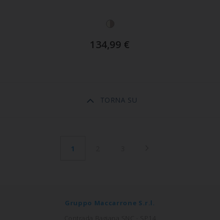
134,99
€
TORNA SU
1
2
3
Gruppo Maccarrone S.r.l.
Contrada Bagiana SNC - SP14