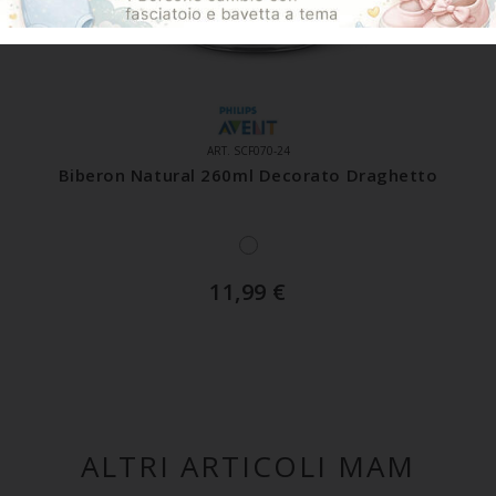
ART. SCF070-24
Biberon Natural 260ml Decorato Draghetto
11,99
€
ALTRI ARTICOLI MAM