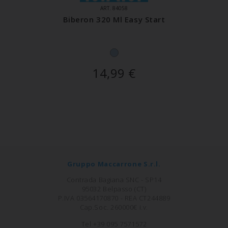
ART. 84058
Biberon 320 Ml Easy Start
14,99
€
Gruppo Maccarrone S.r.l.
Contrada Bagiana SNC - SP14
95032 Belpasso (CT)
P.IVA 03564170870 - REA CT244889
Cap.Soc. 260000€ i.v.
Tel +39 095 7571572