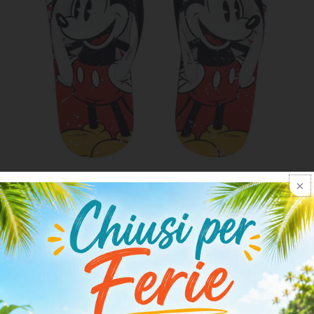
ART. 2300004281_2022
Infradito Mare Uomo Mickey
5,00
€
10,99
€