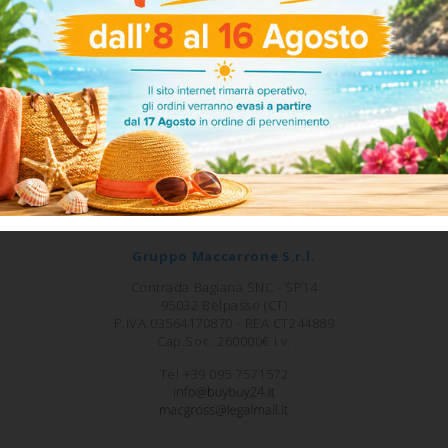
TORNA SU
Gruppo Maccarrone S.r.l.
Contrada Bagiana SNC - SP14
95032 Belpasso (CT)
P.IVA 03564170870 - REA CT244889
Cap.Soc. 260000€ i.v.
Tel +39 095 7571572