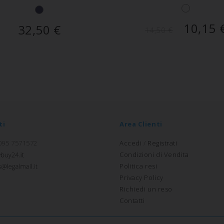
10,15
32,50
€
14,50
€
ti
Area Clienti
 095 7571572
Accedi
/
Registrati
Condizioni di Vendita
Politica resi
Privacy Policy
Richiedi un reso
Contatti