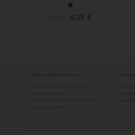
6,09
€
8,70
€
Gruppo Maccarrone S.r.l.
Contat
Contrada Bagiana SNC - SP14
Tel +39
95032 Belpasso (CT)
P.IVA 03564170870 - REA CT244889
Cap.Soc. 260000€ i.v.