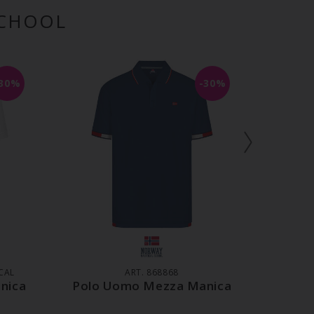
SCHOOL
-30%
-30%
LO
AGGIUNGI AL CARRELLO
AGG
CAL
ART. 868868
nica
Polo Uomo Mezza Manica
Magl