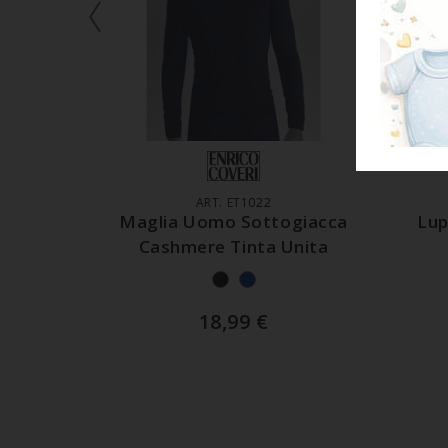
AGGIUNGI AL CARRELLO
A
ART. ET1022
Maglia Uomo Sottogiacca
Lup
Cashmere Tinta Unita
18,99
€