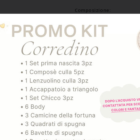
Composizione:
33%PL 26%PA 18%VI 15%
SPEDIZIONE E RESO
ARTICOLI CORRELATI