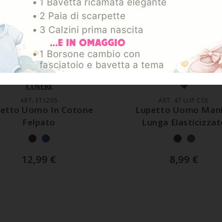
GGIUNGI AL CARRELLO
AGGIUNGI AL CARREL
ART. ET1205
ART. 47 LUP COL
etto Uomo In Cotone
Lupetto Uomo Man
Felpato
Lunga Elasticizzat
12,99
€
8,99
€