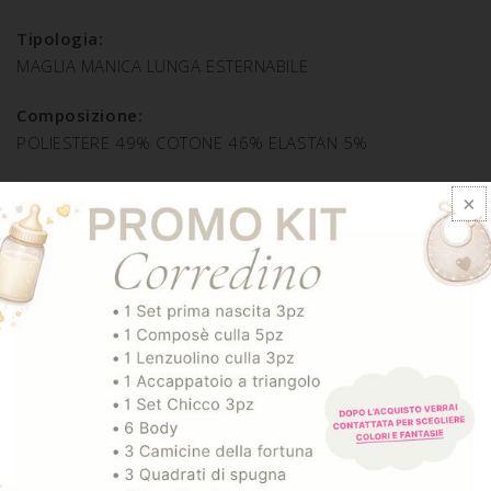
Tipologia:
MAGLIA MANICA LUNGA ESTERNABILE
Composizione:
POLIESTERE 49% COTONE 46% ELASTAN 5%
SPEDIZIONE E RESO
ARTICOLI CORRELATI