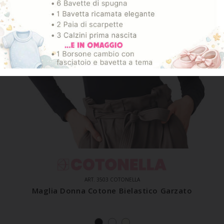
ART. 3503 COTONELLA
Maglia Donna Cotone Bielastico Garzato