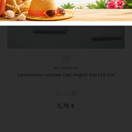
ART. 046 TESI LET
Lenzuolino Lettino Con Angoli 60x130 Cm
5,70
€