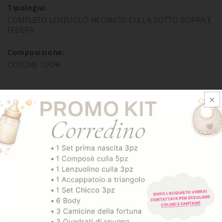
Tipologia:
COMPLETO LENZUOLO NEONATO CULLA SOTTO SOPRA E
FEDERA
Composizione:
COTONE 100%
SPEDIZIONE E RESO
ARTICOLI CORRELATI