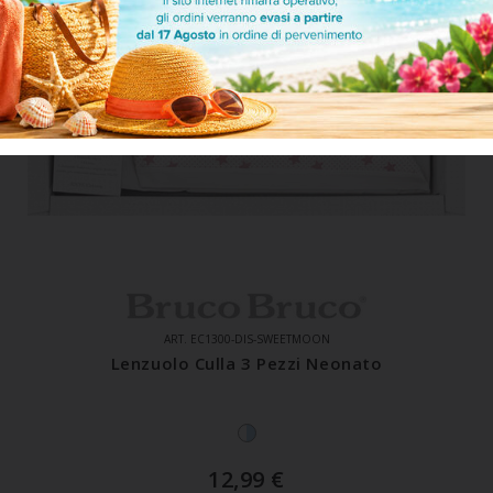
ART. EC1300-DIS-SWEETMOON
Lenzuolo Culla 3 Pezzi Neonato
12,99
€