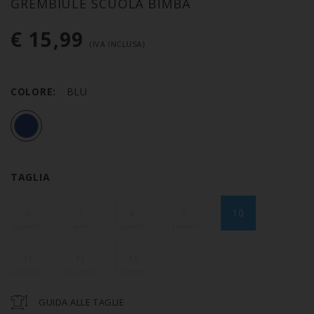
GREMBIULE SCUOLA BIMBA
€ 15,99
(IVA INCLUSA)
COLORE:
BLU
TAGLIA
10
6
7
8
9
11
12
13
GUIDA ALLE TAGLIE