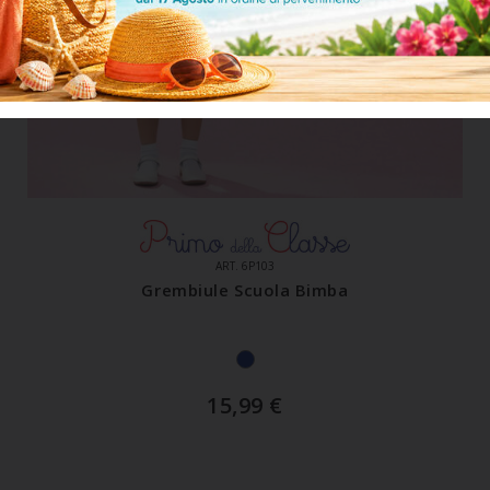
ART. 6P103
Grembiule Scuola Bimba
15,99
€