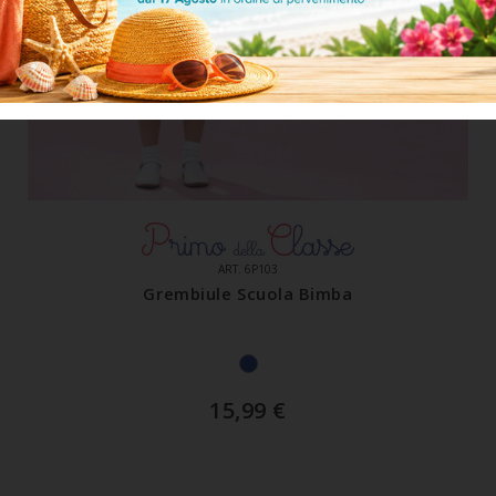
ART. 6P103
Grembiule Scuola Bimba
15,99
€