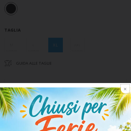
TAGLIA
XL
M
L
XXL
GUIDA ALLE TAGLIE
1
AGGIUNGI AL CARRELLO
DISPONIBILITÀ
PRONTA CONSEGNA IN 2/4 GIORNI