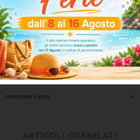
INFO PRODOTTO
Marchio:
KAREL
Tipologia:
GIACCA DA CAMERA UOMO PILE
Composizione:
POLIESTERE 100%
SPEDIZIONE E RESO
ARTICOLI CORRELATI