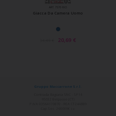
ART. 7570 RIO
Giacca Da Camera Uomo
20,69
€
34,49
€
Gruppo Maccarrone S.r.l.
Contrada Bagiana SNC - SP14
95032 Belpasso (CT)
P.IVA 03564170870 - REA CT244889
Cap.Soc. 260000€ i.v.