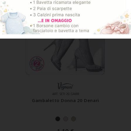
ART. SETI 20 GAMB
Gambaletto Donna 20 Denari