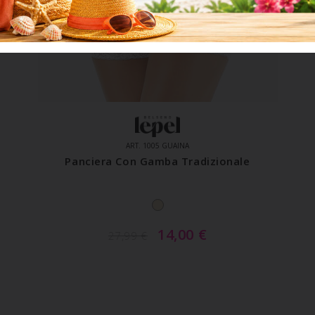
ART. 1005 GUAINA
Panciera Con Gamba Tradizionale
14,00
€
27,99
€