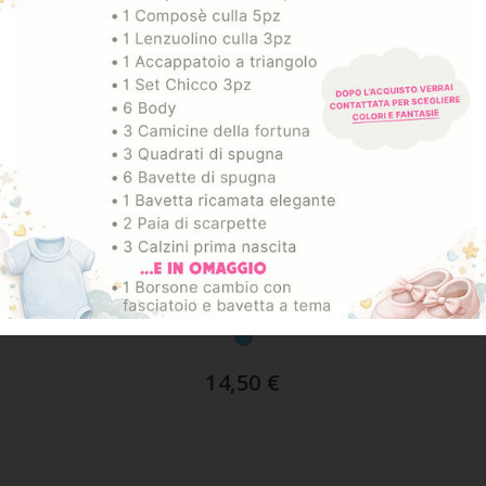
ART. 16000.200
Piatto Pappa Calda 6m+ Azzurro
14,50
€