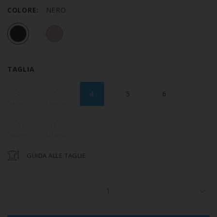
COLORE:
NERO
TAGLIA
4
5
6
2
3
7
8
GUIDA ALLE TAGLIE
1