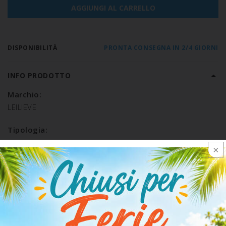
AGGIUNGI AL CARRELLO
DISPONIBILITÀ
PRONTA CONSEGNA IN 2/4 GIORNI
INFO PRODOTTO
Marchio:
LEILIEVE
Tipologia:
CULOTTE SEAMLESS SENZA GAMBA
Composizione:
POLIAMMIDE 59% ELASTAN 41%
SPEDIZIONE E RESO