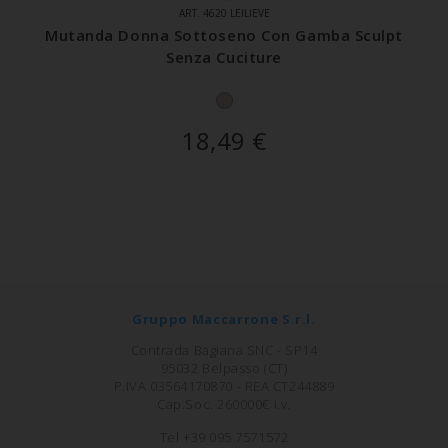
ART. 4620 LEILIEVE
Mutanda Donna Sottoseno Con Gamba Sculpt
Senza Cuciture
18,49
€
Gruppo Maccarrone S.r.l.
Contrada Bagiana SNC - SP14
95032 Belpasso (CT)
P.IVA 03564170870 - REA CT244889
Cap.Soc. 260000€ i.v.
Tel +39 095 7571572