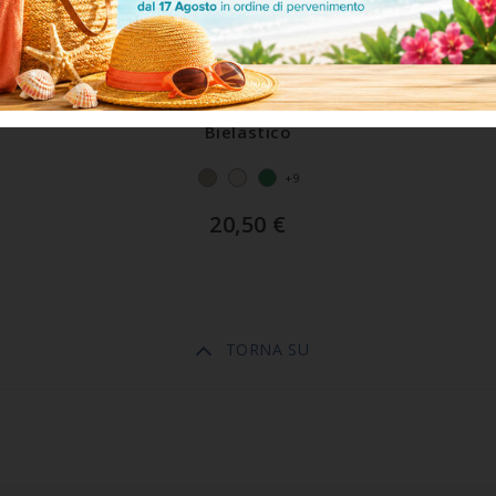
ART. COPRIDIVANO3POSTIPERFEC
Copridivano Antimacchia 3 Posti In Tessuto
Bielastico
+9
20,50
€
TORNA SU