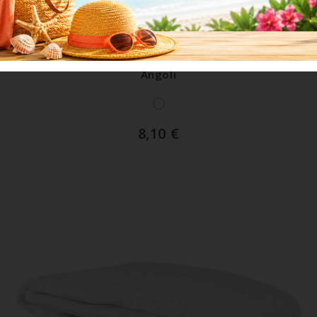
ART. VESUVIO1PIAZZA
Coprirete 1 Piazza Trapuntato Con Legaccii Agli
Angoli
8,10
€