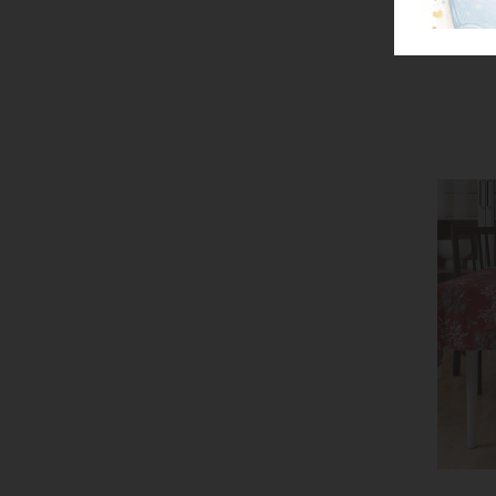
T
Ja
A