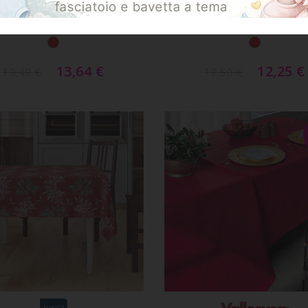
ovaglia Natalizia X6
Tovaglia Natale X6 C
cquard Lurex Piazzata
Con Filo In Lurex Or
140x180
13,64
€
12,25
€
19,49
€
17,50
€
GGIUNGI AL CARRELLO
AGGIUNGI AL CARREL