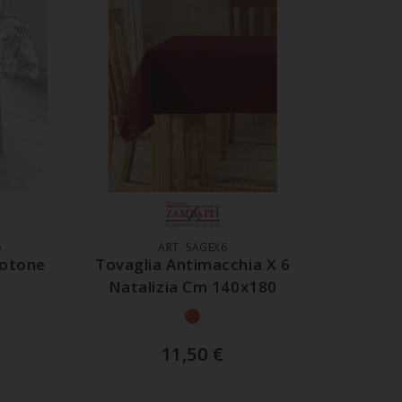
LO
AGGIUNGI AL CARRELLO
6
ART. SAGEX6
Cotone
Tovaglia Antimacchia X 6
Natalizia Cm 140x180
11,50
€