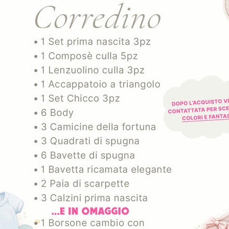
16,09
€
7,40
€
22,99
€
-30%
GGIUNGI AL CARRELLO
AGGIUNGI AL CARREL
ART. TOVSANTACLAUSX6
ART. NOELIATOVX6ORO