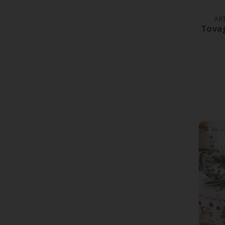
AR
Tovag