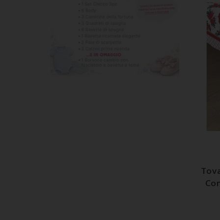
A
Tova
Con