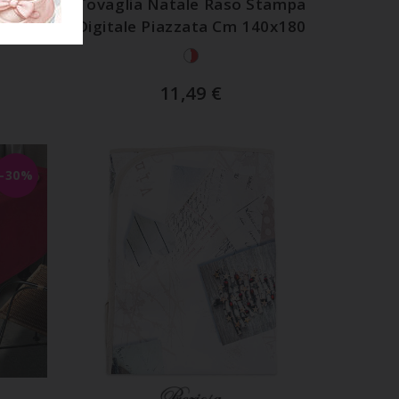
otone
Tovaglia Natale Raso Stampa
o Cm
Digitale Piazzata Cm 140x180
11,49
€
-30%
LO
AGGIUNGI AL CARRELLO