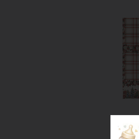
A
Tova
Piazz