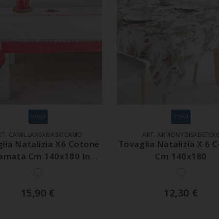
GGIUNGI AL CARRELLO
AGGIUNGI AL CARREL
RT. CAMILLAX6XMASRICAMO
ART. ARMONYDISABETEX
lia Natalizia X6 Cotone
Tovaglia Natalizia X 6 
amata Cm 140x180 In
Cm 140x180
Scatola
15,90
€
12,30
€