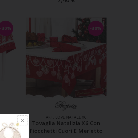
-30%
-30%
LO
AGGIUNGI AL CARRELLO
ART. LOVE NATALE X6
6 Con
Tovaglia Natalizia X6 Con
0
Fiocchetti Cuori E Merletto