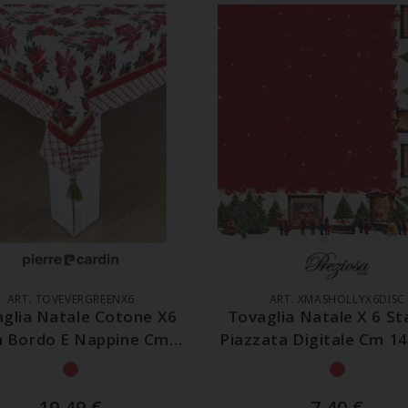
GGIUNGI AL CARRELLO
AGGIUNGI AL CARREL
ART. TOVEVERGREENX6
ART. XMASHOLLYX6DISC
glia Natale Cotone X6
Tovaglia Natale X 6 S
 Bordo E Nappine Cm
Piazzata Digitale Cm 1
140x180
19,49
€
7,40
€