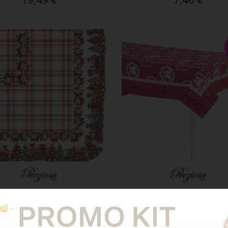
GGIUNGI AL CARRELLO
AGGIUNGI AL CARREL
ART. XMASHOLLYX6DISA
ART. TOV.BONHEUR X6
glia Natale X 6 Stampa
Tovaglia Natalizia X 
ata Digitale Cm 140x180
Pizzo Cm 140x18