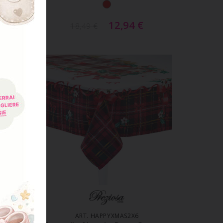
12,94
€
18,49
€
-30%
LO
AGGIUNGI AL CARRELLO
ART. HAPPYXMAS2X6