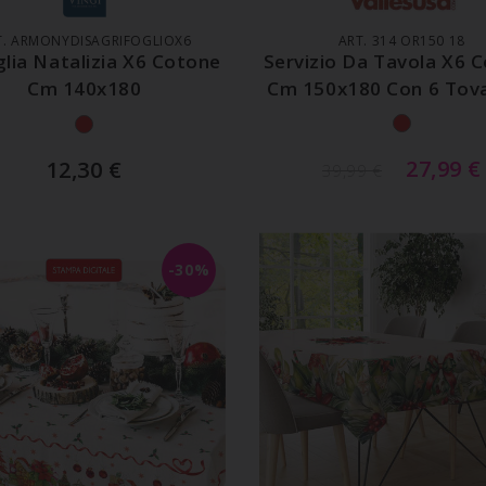
T. ARMONYDISAGRIFOGLIOX6
ART. 314 OR150 18
lia Natalizia X6 Cotone
Servizio Da Tavola X6 
Cm 140x180
Cm 150x180 Con 6 Tova
27,99
€
12,30
€
39,99
€
-30%