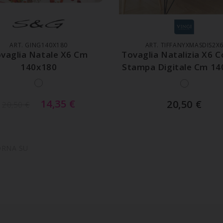
GGIUNGI AL CARRELLO
AGGIUNGI AL CARREL
ART. GING140X180
ART. TIFFANYXMASDIS2X
vaglia Natale X6 Cm
Tovaglia Natalizia X6 
140x180
Stampa Digitale Cm 14
14,35
€
20,50
€
20,50
€
ORNA SU