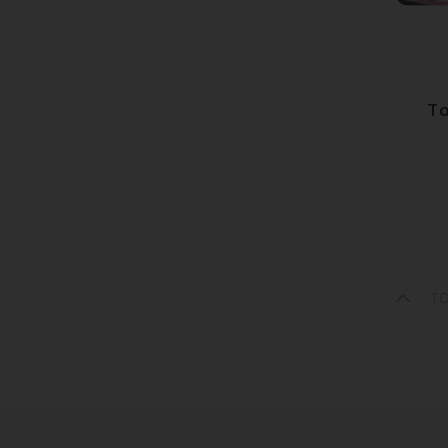
A
To
T