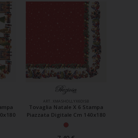
LO
AGGIUNGI AL CARRELLO
ART. XMASHOLLYX6DISB
tampa
Tovaglia Natale X 6 Stampa
40x180
Piazzata Digitale Cm 140x180
7,40
€