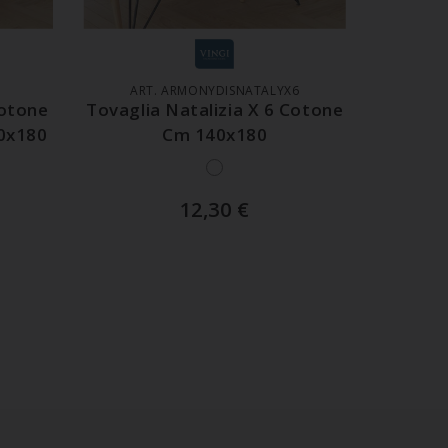
LO
AGGIUNGI AL CARRELLO
6
ART. ARMONYDISNATALYX6
Cotone
Tovaglia Natalizia X 6 Cotone
0x180
Cm 140x180
12,30
€