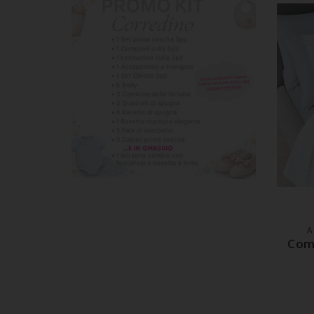
A
A
Comp