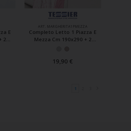
LO
AGGIUNGI AL CARRELLO
ART. MARGHERITA1PMEZZA
zza E
Completo Letto 1 Piazza E
+ 2
Mezza Cm 190x290 + 2
Federe
19,90
€
1
2
3