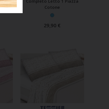
zza E
Completo Letto 1 Piazza
alle
Cotone
29,90
€
LO
AGGIUNGI AL CARRELLO