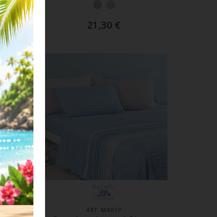
21,30
€
LO
AGGIUNGI AL CARRELLO
3
ART. MAX1P