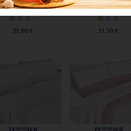
pleto Letto 2 Piazze
Completo Letto 1 Pia
Cotone Percalle
Mezza Francese Perc
+1
35,90
€
31,50
€
GGIUNGI AL CARRELLO
AGGIUNGI AL CARREL