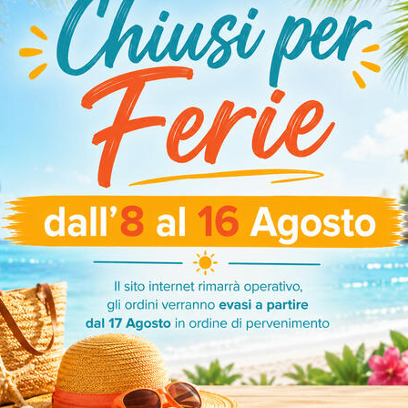
18,60
€
35,90
€
GGIUNGI AL CARRELLO
AGGIUNGI AL CARREL
ART. ISOGNI2PDIS2133
ART. ISOGNIFRANCDIS213