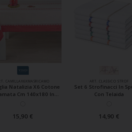
GGIUNGI AL CARRELLO
AGGIUNGI AL CARREL
RT. CAMILLAX6XMASRICAMO
ART. CLASSICO STROF
lia Natalizia X6 Cotone
Set 6 Strofinacci In S
amata Cm 140x180 In
Con Telaida
Scatola
15,90
€
14,90
€