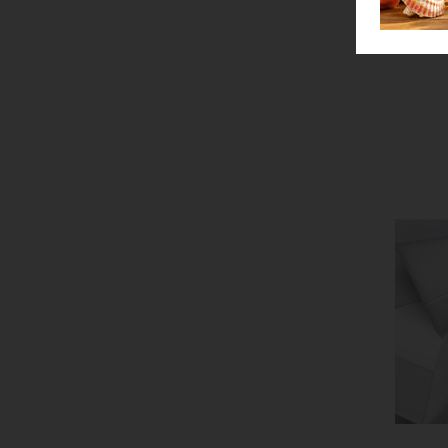
Com
A