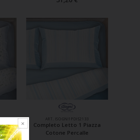
LO
AGGIUNGI AL CARRELLO
ART. ISOGNI1PDIS2133
azze
Completo Letto 1 Piazza
Cotone Percalle