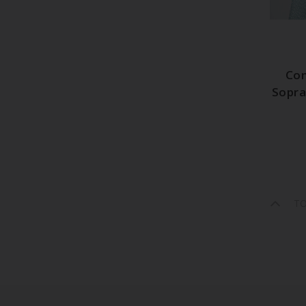
A
Com
Sopra
T