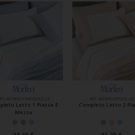
GGIUNGI AL CARRELLO
AGGIUNGI AL CARREL
RT. MORFEO1PMEZDIS2127
ART. MORFEO2PDIS2132
leto Letto 1 Piazza E
Completo Letto 2 Pi
Mezza
23,40
€
31,20
€