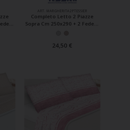
ART. MARGHERITA2PTESSIER
azze
Completo Letto 2 Piazze
Federe
Sopra Cm 250x290 + 2 Federe
Cm 50x80
24,50
€