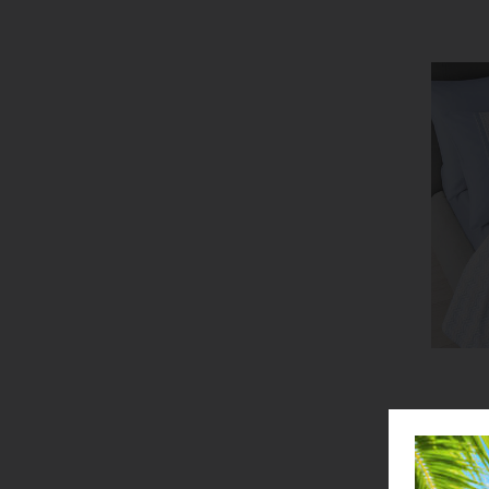
A
Com