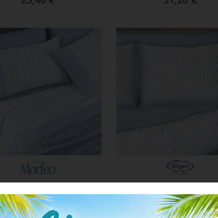
GGIUNGI AL CARRELLO
AGGIUNGI AL CARREL
ART. MORFEO1PDIS2132
ART. ISOGNI2PDIS2130
pleto Letto 1 Piazza
Completo Letto 2 Pi
Cotone Percalle