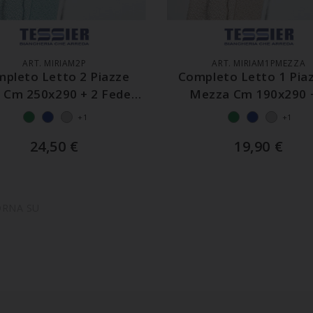
GGIUNGI AL CARRELLO
AGGIUNGI AL CARREL
ART. MIRIAM2P
ART. MIRIAM1PMEZZA
pleto Letto 2 Piazze
Completo Letto 1 Pia
 Cm 250x290 + 2 Federe
Mezza Cm 190x290 
Cm 50x80
Federe
+1
+1
24,50
€
19,90
€
ORNA SU