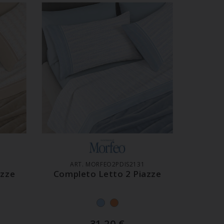
LO
AGGIUNGI AL CARRELLO
ART. MORFEO2PDIS2131
azze
Completo Letto 2 Piazze
31,20
€