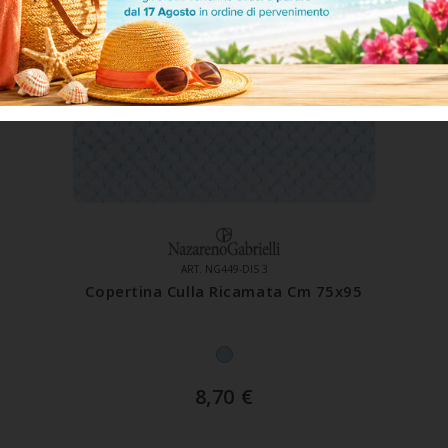
ART. NG449-DIS 3
Copertina Culla Ricamata Cm 75x95
8,70
€