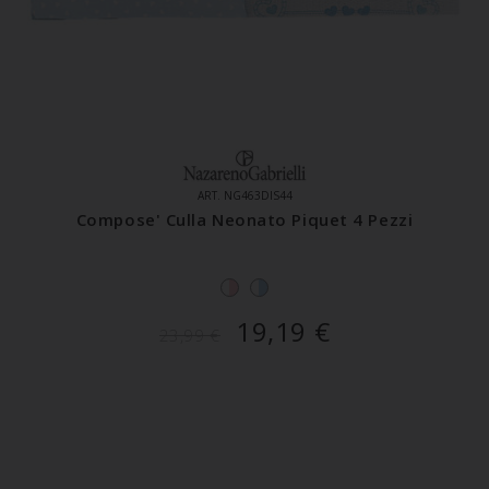
ART. NG463DIS44
Compose' Culla Neonato Piquet 4 Pezzi
19,19
€
23,99
€