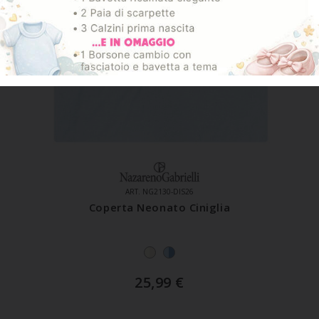
ART. NG2130-DIS26
Coperta Neonato Ciniglia
25,99
€